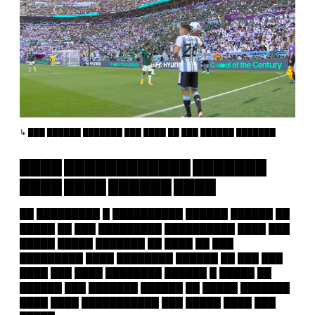
███ ██████ ███████ ███ ████ ██ ███ ██████ ███████
████ ████████████ ███████
████ ████ ██████ ████
██ █████████ █ ██████████ ██████ ██████ ██
█████ ██ ███ █████████ ██████████ ████ ███
█████ █████ ███████ ██ ████ ██ ███
█████████ ████ ████████ ██████ ██ ███ ███
████ ███ ████ ████████ ██████ █ █████ ██
██████ ███ ███████ ██████ ██ █████ ███████
████ ████ ███████████ ███ █████ ████ ███