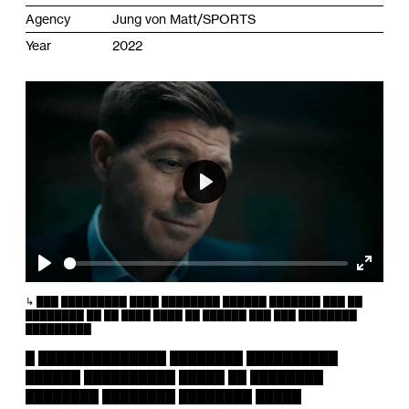
Agency
Jung von Matt/SPORTS
Year
2022
Play
Play
Enter
fullscr
███ █████████ ████ ████████ ██████ ███████ ███ ██
████████ ██ ██ ████ ████ ██ ██████ ███ ███ ████████
█████████
█ ██████████████ ████████ ██████████
██████ ██████████ █████ ██ ████████
████████ ████████ ████████ █████