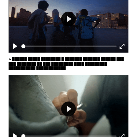
Play
Play
Enter
fullscr
██████ █████ ████████ █ ███████ ███████ ██████ ███
███ ████████ ██ ███ █████████ ████ █████████
███████████ ████████████
Play