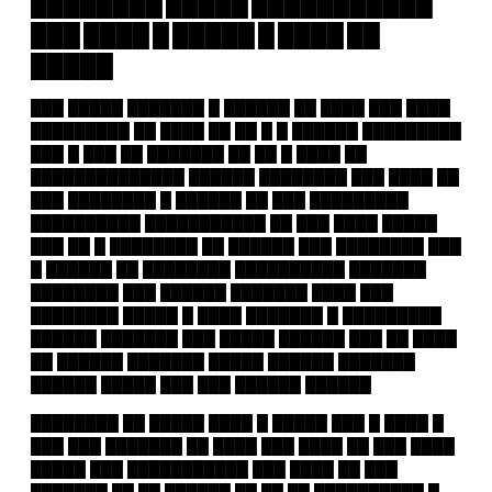
████████ █████ ███████████
███ ████ █ █████ █ ████ ██
█████
███ █████ ███████ █ ██████ ██ ████ ███ ████
█████████ ██ ████ ██ ██ █ █ ██████ █████████
███ █ ███ ██ ███████ ██ ██ █ ████ ██
██████████████ ██████ ████████ ███ ████ ██
███ ████████ █ ██████ ██ ███ █████████
██████████ ███████████ ██ ███ ████ █████
███ ██ █ ████████ ██ ██████ ███ ████████ ███
█ ██████ ██ ████████ ██████████ ███████
████████ ███ ██████ ███████ ████ ███
████████ █████ █ ████ ███████ █ █████████
██████ ███████ ███ █████ ██████ ███ ██ ████
██ ██████ ███████ █████ ██████ ███████
██████ █████ ███ ███ ██████ ██████
████████ ██ █████ ████ █ █████ ███ █ ████ █
███ ███ ███████ ██ ████ ███ ████ ██ ███ ████
█████ ███ ███████████ ███ ████ ██ ███