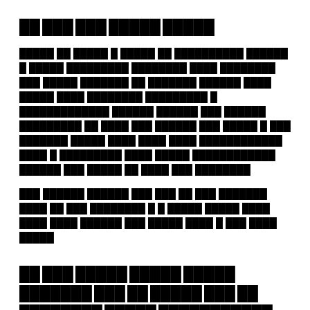
██ ███ ███ █████ █████
█████ ██ █████ █ █████ ██ ██████████ ██████
█ █████ █████████ ████████ ████ ████████
███ █████ ███████ ██ ███████ ██████ ████
█████ ████ ████████ █████████ █
█████████████ ██████ ██████ ███ ██████
█████████ ██ ████ ███ ██████ ███ █████ █ ███
███████ █████ ████ ████ ████ ████████████
████ █ █████████ ████ █████ ████████████
██████ ███ █████ ██ ████ ███ ████████
███ ██████ ██████ ███ ███ ██ ███ ███████
████ ██ ███ ████████ █ █ █████ █████ ████
████ ████ ██████ ███ █████ ████ █ ███ ████
█████
██ ███ █████ █████ █████
███████ ███ ██ █████ ███ ██