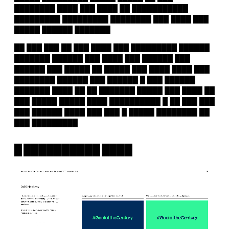
████████ ████ ███ ████ ██ ███████████
█████████ █████████ ████████ ███ ████ ███
█████ ██████ ███████
██ ███ ███ ██ ███ ████ ███ █████████ ██████
███████ ██████ ███ ████ ███ ██████ ███
██████ ███ █████ ██ █████ ███ ████ ████ ███
████████ ██████ ███ ██████ █ ███ ██████
███████ ████ ██ ██ ███████ █████ ███ ████ ██
███ █████ █████ ████ ██████████ █ ██ ███ ███
███ ██████ ████ ███ ███ █ █████ ████████ ██
███ █████████
█ ██████████ ████