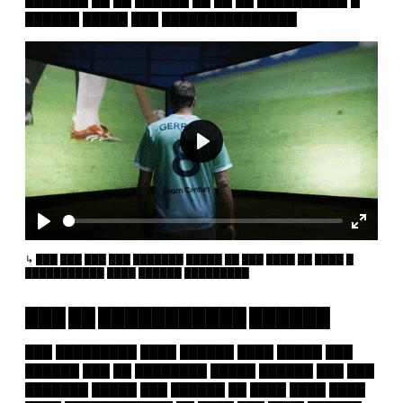
███████ ██ ██ ██████ ██ ██ ██ ██████████ █
██████ █████ ███ ███████████████
Play
Play
Enter
fullscr
███ ███ ███ ███ ███████ █████ ██ ███ ████ ██ ████ █
███████████ ████ ██████ █████████
███ ██ ███████████ ██████
███ █████████ ████ ██████ ████ █████ ███
██████ ███ ██ ████████ █████ ██████ ███ ███
███████ █████ ███ ██████ ██ ████ ████ ████