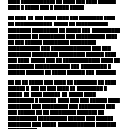
████ ████████████ ██ ████ ███ ████ ██████
████ █ █████ ███ █ █████ █████
██ ████ ██ ███ ████ ████ ███ ████████ ████
██ █████████████ █████ ██ ███████████
████████ █████████ ██
█████
███ ██████████
██████
██ ██ █████████ ███ ██████████ ████
██ ███ ██████ █████████ █████████
███████████ ███ ██████████████ ███ ███
████████ █████████ █████████ ██████ ████
███ ████ █████ ███ ██ █████████████ ████ ██
█████████ ████████████ ███ █████████ █
██████ ██████ ██ █████ ██████ ███ ███████
██ ██ ██ █████ ███ ████ ██ ████████ ██ ████
██████ █ ███ ██ ███ ████ ██ █████████ █
█████ ██ ████ ██████ ██ █████ ████
█████████ █ ██████ ████ ███ ███ ██████ ████
████████ ███ █████████ ███ █████████ ███
███ ██████ ██ ██ █████████ ███████ ██
██████████ ██████████ ██████ ███ ██████
████████ ███ █████ █████████████ ███████