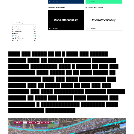
████ ███ █████ ██ ██ █ ████ ███ ██████
██████ ████ ██ █████ █████████ ████████
███████ █████████ ████ █ █████ ██ ███ ███
█████████ ████ █████ ██ ██ ████ █████ ██
███████████ ████ ███ ████ █████████ ███
██████ ███ ██ █████ ████ ██ ███ ███ ███
███████ ███ ████ ██████████ ███████ ██████
██████ ██ ████ ███ █████ ████ ███████ ███
█████████ █ █████████████ ████████ ████
████████████ ██████████