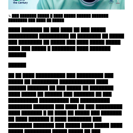
███ ███████ █████ █ ████ █████ ██████ ███████
████████ ███ ████ ██ █████
████ ███████ ██ ███ ████ ██ ███ █████
██████████ ██████████ ██ ████████ ██ █████
███ ████████ ██ █████ ███ ████ █████ █████
████ ███ █████ █ ████████ ████ ███████
██████
██████
██ ██ ████ ██████████ ███ █████████ ███
█████ ██ █████████ ████████████ ████
██████ ███████ ██ ███ █████ ██ ████████
████ █████ ██ ██████ ███ ███████ ██ ███
██████████ ██████████ ███ ██████████
████████ ███████ ███ ████ ██ ███ █████████
████ ███████ █ ██ ████ ██ █████ ███ ███████
██ ████ ███████ █ ████ ████████ ███
████████ ███████ ███ █████ ████ █████ ████
█████ █████████ █████ █████ ██ ███