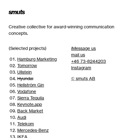
smuts
Creative collective for award-winning communication
concepts.
(Selected projects)
iMessage us
mail us
Hamburg Marketing
+46 73-8244203
Tomorrow
Instagram
Ullstein
Hyundai
© smuts AB
Hellström Gin
Vodafone
Sierra Tequila
Keynote.app
Back Market
Audi
Telekom
Mercedes-Benz
IKEA