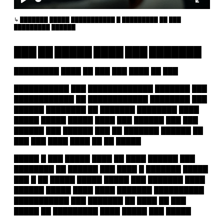
Play
Enter
fullscr
███████ █████ ███████████ █ █████████ ██ ███
█████████ ██████
███ ██ █████ ████ ███ ███████
█████████ ████ ██ ███ ███ ████ ██ ███
███████████ ███ █████████████ ███████ ███
████████████ ██ ████████████ ████████ ███
██████ ████████ ██ ███████ ████████ ████
█████ █████ █████ ████ ███ ██████ ███ ███
██████ ███ ██████ ███ ██ ███████ ██████ ██
███ ███ ████ ████ ██ ██ █████
█████ █ ███ █████ ████ ██ ████ ██████ ███
████████ ██ ██████ ███ ████ █ ███████ █████
███ █ ██ █████ █████ █████ ███ ███████ ████
██████ █████ ████ ████ ███████ ██████████
███████████ ███ ███████ ██ ████ ██ ███
█████ ██ █████████ ████ █████ ███ █████