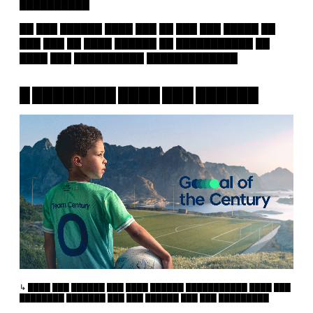
██████████
██ ███ ██████ ████ ███ ██ ███ ███ █████ ██
███ ███ ██ ████ ██████ ██ ███████████ ██
████ ███ ██████████ █████████████
█ ████████ ████ ███ ██████
████ ███ ██████ ███ ████ ██████ ███████████ ████ ███
████████ ███████ ███ ███ ██████ ███ ███ █████████