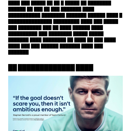
████ ███ █████ ██ ██ █ █████ ██ ████████
██████ ██ ███ ██
███ ███████ ████
███████████ ████████ ███████
██████ ████ █
███████████████ █████████ ████ ███ █████
███ ████████ ███ ██ ████ ██████ ████
██████████ ███ ████████ █████ █████
███████ ████ ████████ ██ ████ ██ ███ ████
████ ███ ███ ██████ ███████ ████ ███
███████
██ █████████████ ████