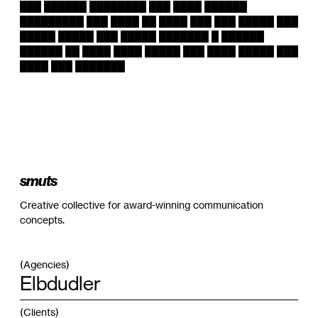
███ ██████ ████████ ███ ████ ██████
█████████ ███ ████ ██ ████ ███ ███ █████ ███
█████ █████ ███ █████ ███████ █ ██████
██████ ██ ████ ████ █████ ███ ████ █████ ███
████ ███ ███████
smuts
Creative collective for award-winning communication
concepts.
(Agencies)
Jung von Matt
(Clients)