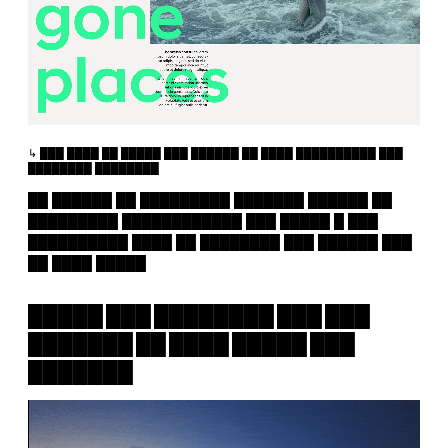
███ ████ ██ █████ ███ ██████ ██ ████ ██████████ ███
████████ ████████
██ ██████ ██ █████████ ███████ ██████ ██
█████████ ████████████ ███ █████ █ ███
██████████ ████ ██ ████████ ███ ██████ ███
██ ████ █████
█████ ███ ████████ ███ ███
███████ ██ ████ █████ ███
███████